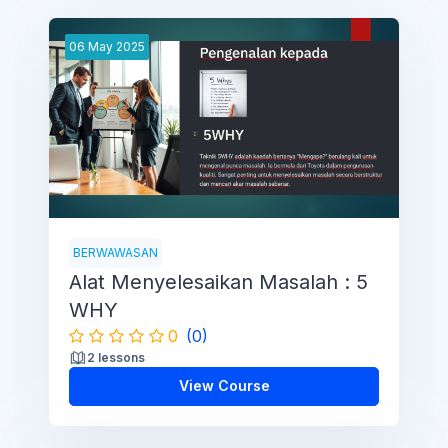
06
May
2025
BERWAWASAN
Alat Menyelesaikan Masalah : 5
WHY
0
(0)
2 lessons
View Course