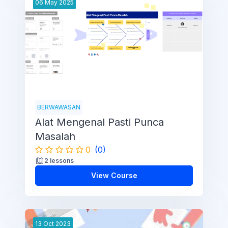
06
May
2025
BERWAWASAN
Alat Mengenal Pasti Punca
Masalah
0
(0)
2 lessons
View Course
13
Oct
2023