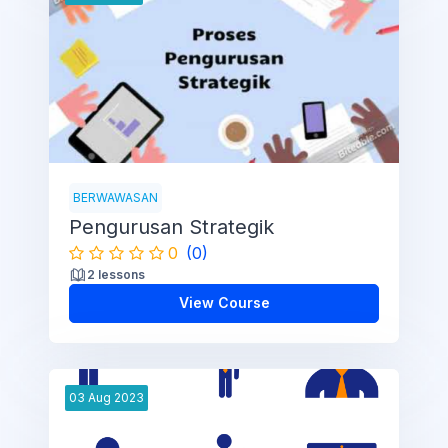
BERWAWASAN
Pengurusan Strategik
0
(0)
2 lessons
View Course
03
Aug
2023