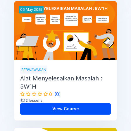
06
May
2025
BERWAWASAN
Alat Menyelesaikan Masalah :
5W1H
0
(0)
2 lessons
View Course